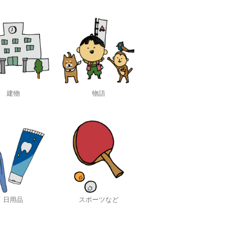
建物
物語
日用品
スポーツなど