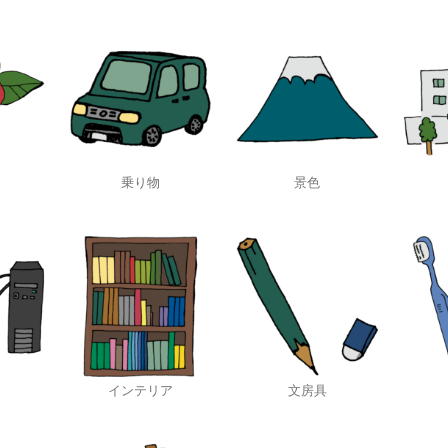
乗り物
景色
インテリア
文房具