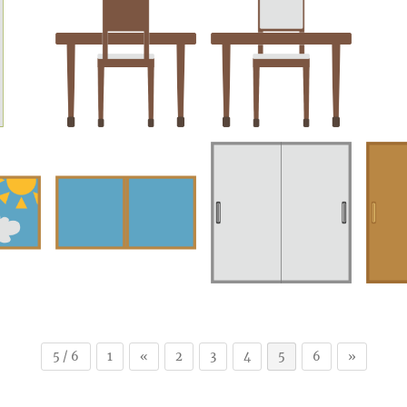
5 / 6
1
«
2
3
4
5
6
»