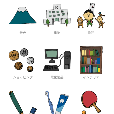
景色
建物
物語
ショッピング
電化製品
インテリア