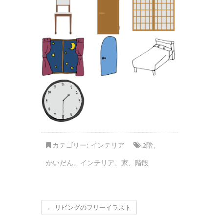
カテゴリー:
インテリア
2階
、
かいだん
、
インテリア
、
家
、
階段
←
リビングのフリーイラスト