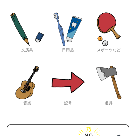
文房具
日用品
スポーツなど
音楽
記号
道具