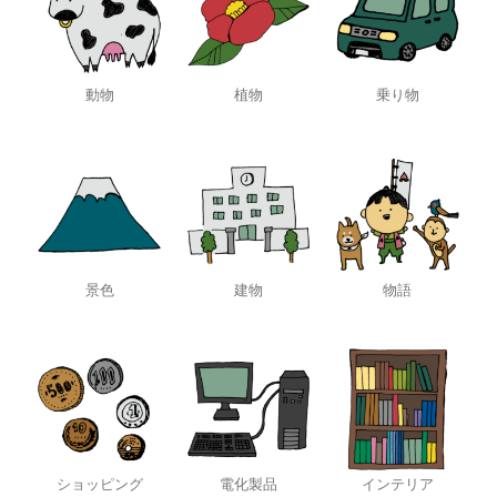
動物
植物
乗り物
景色
建物
物語
ショッピング
電化製品
インテリア