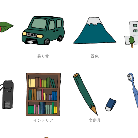
乗り物
景色
インテリア
文房具