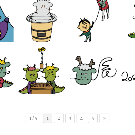
1 / 5
1
2
3
4
5
»