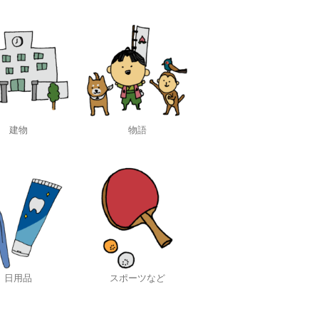
建物
物語
日用品
スポーツなど