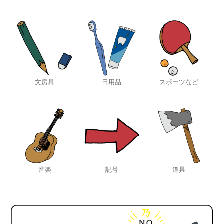
文房具
日用品
スポーツなど
音楽
記号
道具