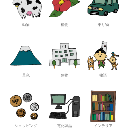
動物
植物
乗り物
景色
建物
物語
ショッピング
電化製品
インテリア