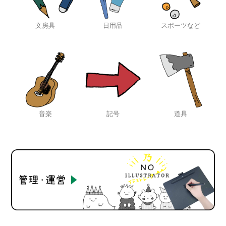
文房具
日用品
スポーツなど
音楽
記号
道具