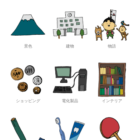
景色
建物
物語
ショッピング
電化製品
インテリア