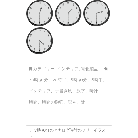
カテゴリー:
インテリア
,
電化製品
20時30分
、
20時半
、
8時30分
、
8時半
、
インテリア
、
手書き風
、
数字
、
時計
、
時間
、
時間の勉強
、
記号
、
針
←
7時30分のアナログ時計のフリーイラス
ト