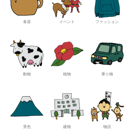
食器
イベント
ファッション
動物
植物
乗り物
景色
建物
物語