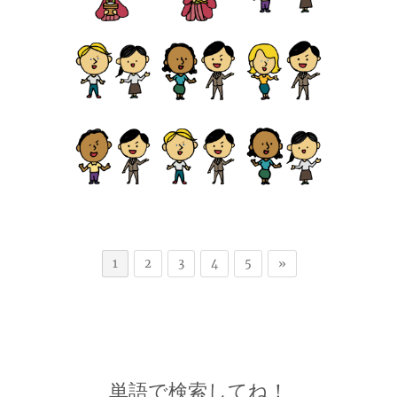
1
2
3
4
5
»
単語で検索してね！