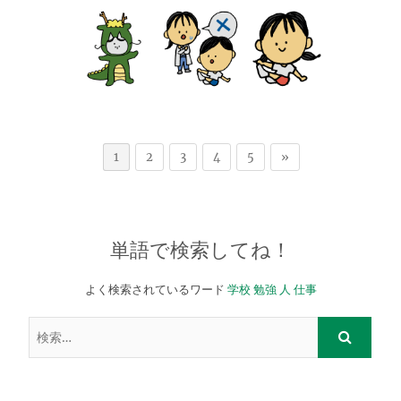
1
2
3
4
5
»
単語で検索してね！
よく検索されているワード
学校
勉強
人
仕事