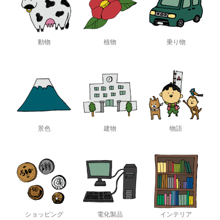
動物
植物
乗り物
景色
建物
物語
ショッピング
電化製品
インテリア