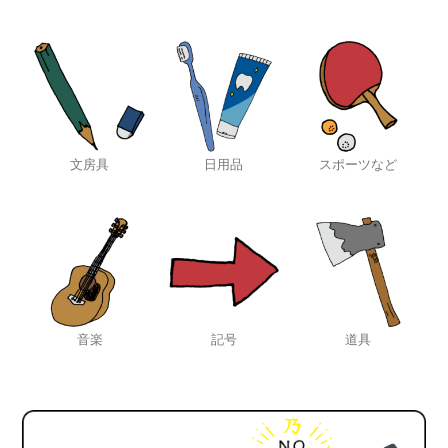
文房具
日用品
スポーツなど
音楽
記号
道具