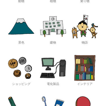
動物
植物
乗り物
景色
建物
物語
ショッピング
電化製品
インテリア