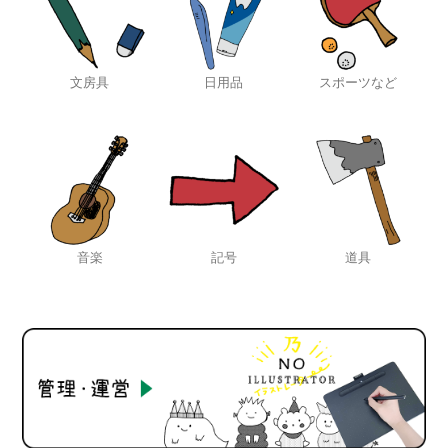
文房具
日用品
スポーツなど
音楽
記号
道具