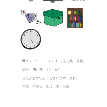
カテゴリー:
インテリア
,
文房具・書籍
,
記号
3年
、
3月
、
6年
、
ご卒業おめでとうございます
、
別れ
、
卒業
、
卒業式
、
学校
、
春
、
黒板