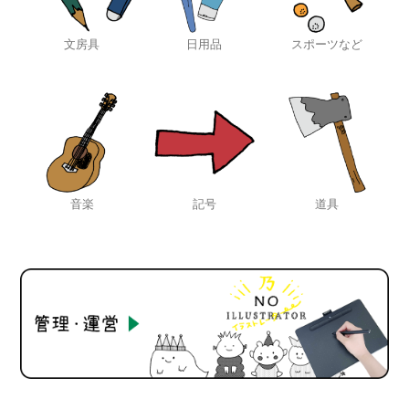
文房具
日用品
スポーツなど
音楽
記号
道具