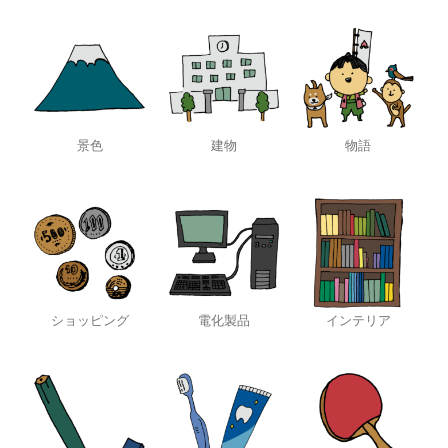
景色
建物
物語
ショッピング
電化製品
インテリア