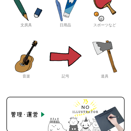
文房具
日用品
スポーツなど
音楽
記号
道具