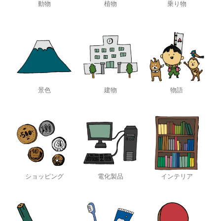
動物
植物
乗り物
景色
建物
物語
ショッピング
電化製品
インテリア