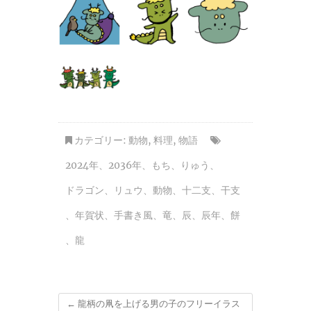
カテゴリー:
動物
,
料理
,
物語
2024年
、
2036年
、
もち
、
りゅう
、
ドラゴン
、
リュウ
、
動物
、
十二支
、
干支
、
年賀状
、
手書き風
、
竜
、
辰
、
辰年
、
餅
、
龍
←
龍柄の凧を上げる男の子のフリーイラス