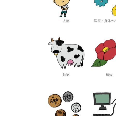
人物
医療・身体の
動物
植物