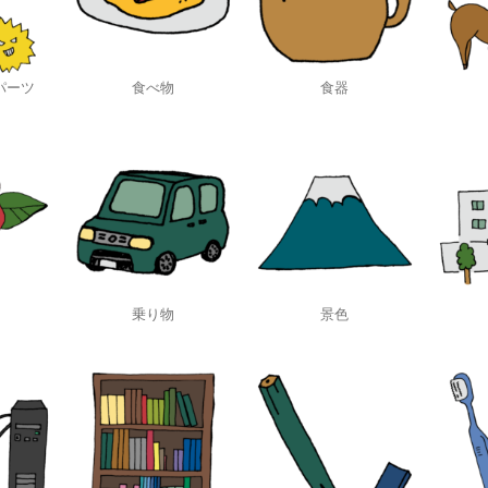
パーツ
食べ物
食器
乗り物
景色