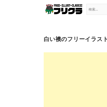
Skip
to
content
白い襖のフリーイラス