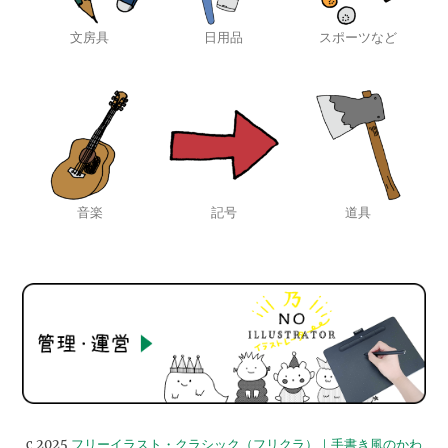
文房具
日用品
スポーツなど
音楽
記号
道具
c 2025
フリーイラスト・クラシック（フリクラ）｜手書き風のかわ