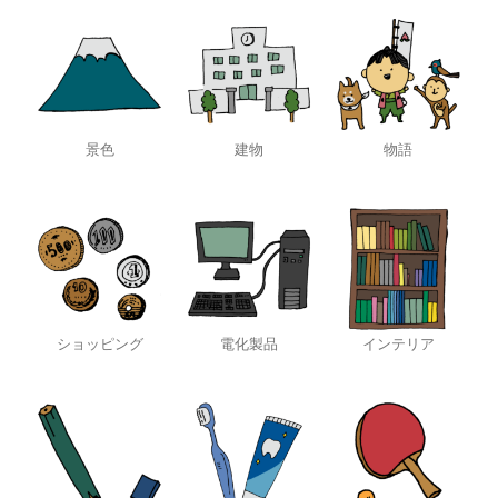
景色
建物
物語
ショッピング
電化製品
インテリア