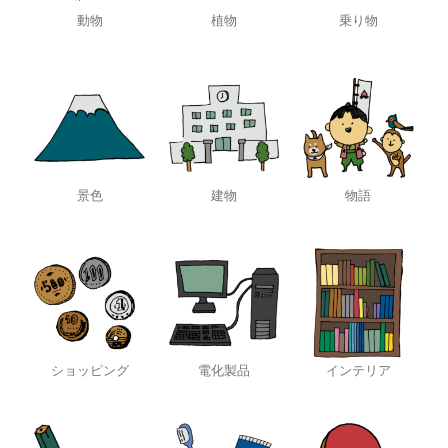
動物
植物
乗り物
景色
建物
物語
ショッピング
電化製品
インテリア