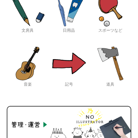
文房具
日用品
スポーツなど
音楽
記号
道具