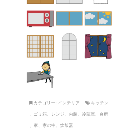
カテゴリー:
インテリア
キッチン
、
ゴミ箱
、
レンジ
、
内装
、
冷蔵庫
、
台所
、
家
、
家の中
、
炊飯器