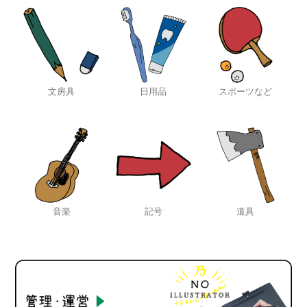
文房具
日用品
スポーツなど
音楽
記号
道具