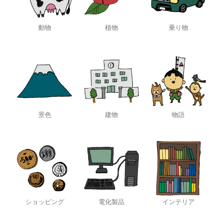
動物
植物
乗り物
景色
建物
物語
ショッピング
電化製品
インテリア