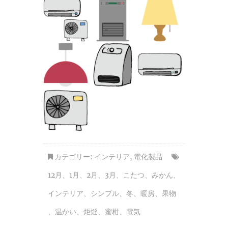
カテゴリー:
インテリア
,
電化製品
12月
、
1月
、
2月
、
3月
、
こたつ
、
みかん
、
インテリア
、
シンプル
、
冬
、
暖房
、
果物
、
温かい
、
炬燵
、
蜜柑
、
電気