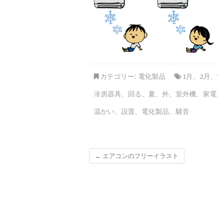
カテゴリー:
電化製品
1月
、
2月
、
冷房器具
、
回る
、
夏
、
外
、
室外機
、
家電
温かい
、
設置
、
電化製品
、
騒音
←
エアコンのフリーイラスト