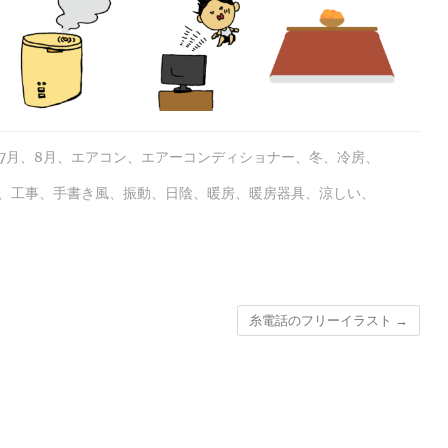
7月
、
8月
、
エアコン
、
エアーコンディショナー
、
冬
、
冷房
、
、
工事
、
手書き風
、
振動
、
日陰
、
暖房
、
暖房器具
、
涼しい
、
糸電話のフリーイラスト
→