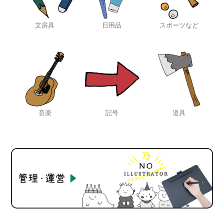
文房具
日用品
スポーツなど
音楽
記号
道具