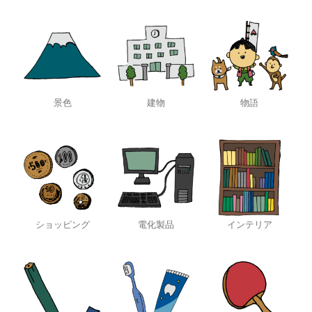
景色
建物
物語
ショッピング
電化製品
インテリア