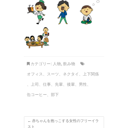
カテゴリー:
人物
,
飲み物
オフィス
、
スーツ
、
ネクタイ
、
上下関係
、
上司
、
仕事
、
先輩
、
後輩
、
男性
、
缶コーヒー
、
部下
←
赤ちゃんを抱っこする女性のフリーイラ
スト