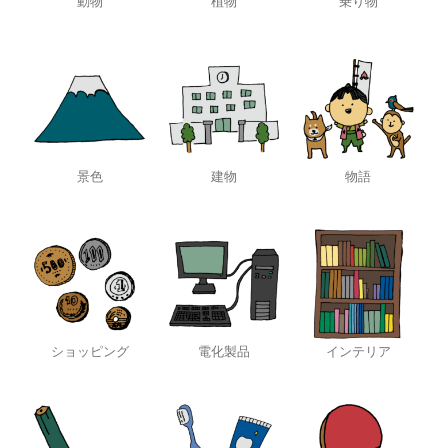
動物
植物
乗り物
景色
建物
物語
ショッピング
電化製品
インテリア