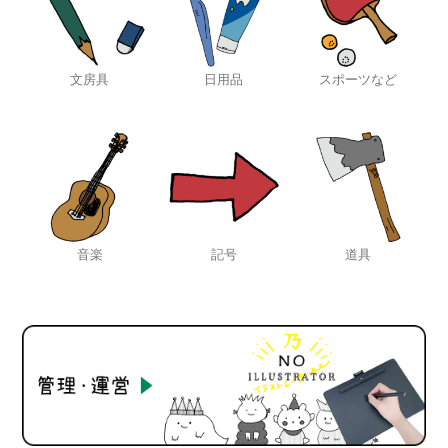
文房具
日用品
スポーツなど
音楽
記号
道具