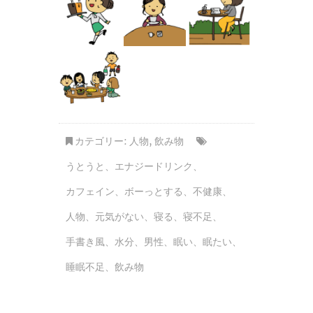
カテゴリー:
人物
,
飲み物
うとうと
、
エナジードリンク
、
カフェイン
、
ボーっとする
、
不健康
、
人物
、
元気がない
、
寝る
、
寝不足
、
手書き風
、
水分
、
男性
、
眠い
、
眠たい
、
睡眠不足
、
飲み物