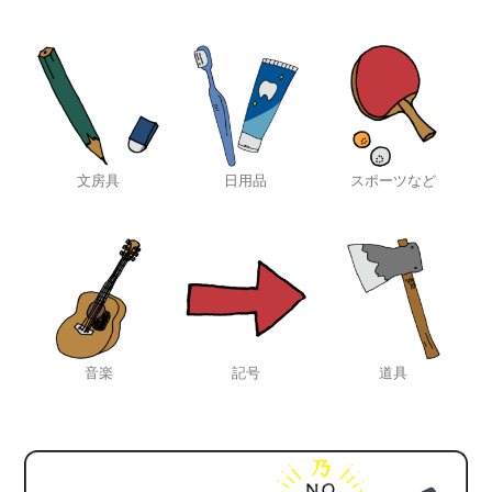
文房具
日用品
スポーツなど
音楽
記号
道具