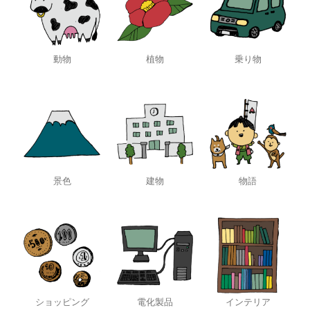
動物
植物
乗り物
景色
建物
物語
ショッピング
電化製品
インテリア