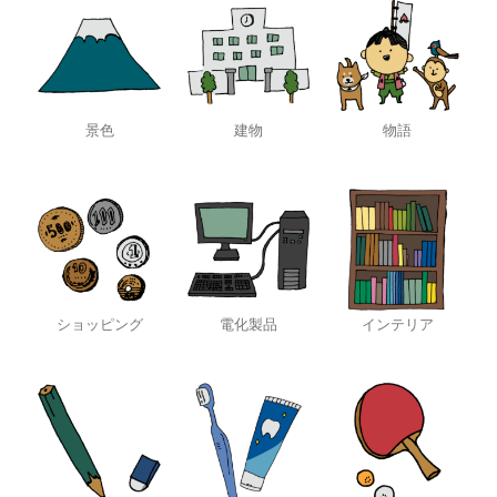
景色
建物
物語
ショッピング
電化製品
インテリア