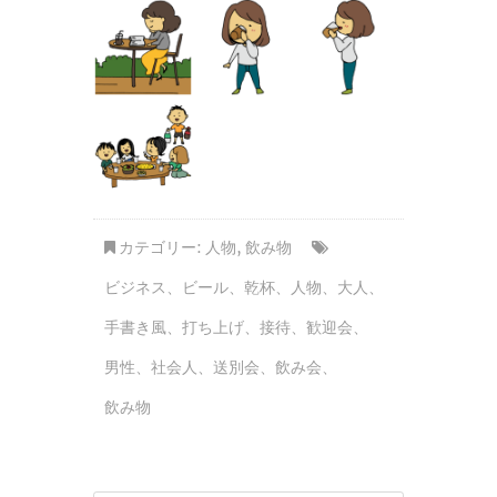
カテゴリー:
人物
,
飲み物
ビジネス
、
ビール
、
乾杯
、
人物
、
大人
、
手書き風
、
打ち上げ
、
接待
、
歓迎会
、
男性
、
社会人
、
送別会
、
飲み会
、
飲み物