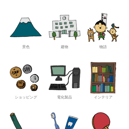
景色
建物
物語
ショッピング
電化製品
インテリア