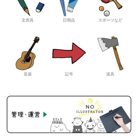
文房具
日用品
スポーツなど
音楽
記号
道具