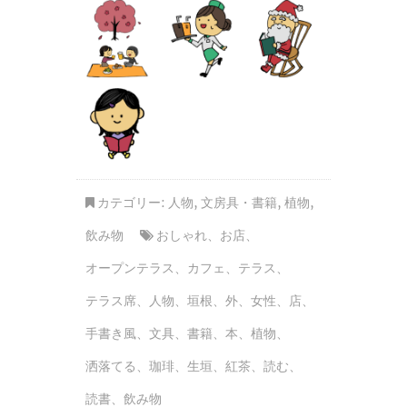
カテゴリー:
人物
,
文房具・書籍
,
植物
,
飲み物
おしゃれ
、
お店
、
オープンテラス
、
カフェ
、
テラス
、
テラス席
、
人物
、
垣根
、
外
、
女性
、
店
、
手書き風
、
文具
、
書籍
、
本
、
植物
、
洒落てる
、
珈琲
、
生垣
、
紅茶
、
読む
、
読書
、
飲み物