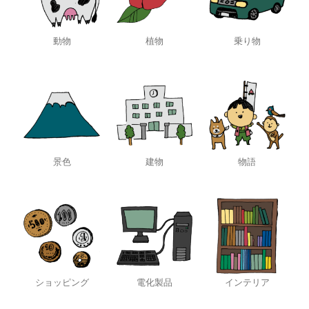
動物
植物
乗り物
景色
建物
物語
ショッピング
電化製品
インテリア