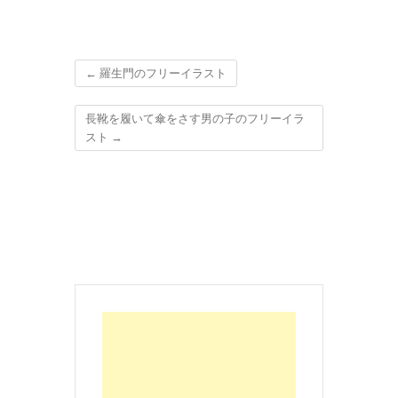
←
羅生門のフリーイラスト
長靴を履いて傘をさす男の子のフリーイラ
スト
→