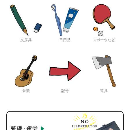
文房具
日用品
スポーツなど
音楽
記号
道具