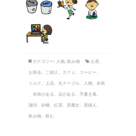
カテゴリー:
人物
,
飲み物
お茶
、
お茶会
、
ご婦人
、
カフェ
、
コーヒー
、
ミルク
、
上品
、
丸テーブル
、
人物
、
余裕
、
余裕がある
、
品がある
、
手書き風
、
珈琲
、
砂糖
、
紅茶
、
美魔女
、
貴婦人
、
飲み物
、
飲む