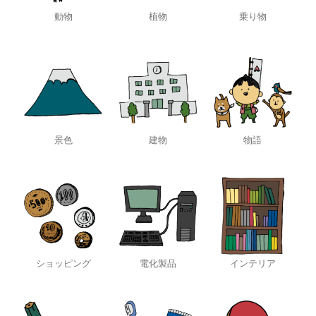
動物
植物
乗り物
景色
建物
物語
ショッピング
電化製品
インテリア