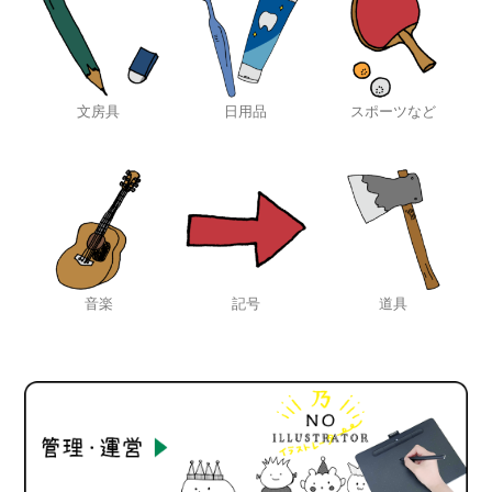
文房具
日用品
スポーツなど
音楽
記号
道具