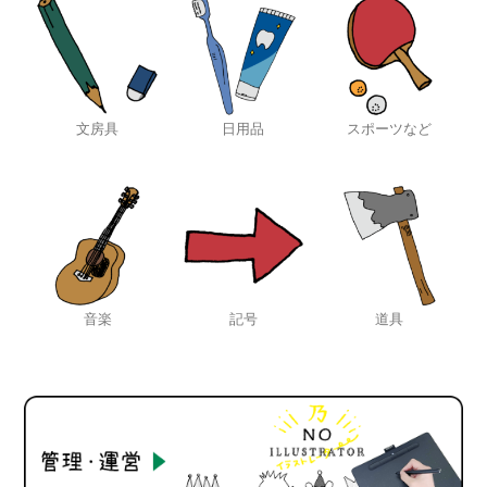
文房具
日用品
スポーツなど
音楽
記号
道具