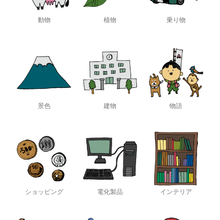
動物
植物
乗り物
景色
建物
物語
ショッピング
電化製品
インテリア