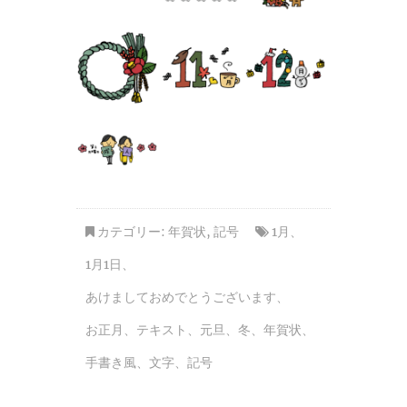
カテゴリー:
年賀状
,
記号
1月
、
1月1日
、
あけましておめでとうございます
、
お正月
、
テキスト
、
元旦
、
冬
、
年賀状
、
手書き風
、
文字
、
記号