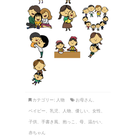
カテゴリー:
人物
お母さん
、
ベイビー
、
乳児
、
人物
、
優しい
、
女性
、
子供
、
手書き風
、
抱っこ
、
母
、
温かい
、
赤ちゃん