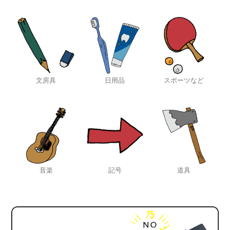
文房具
日用品
スポーツなど
音楽
記号
道具