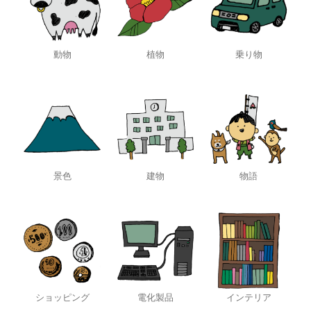
動物
植物
乗り物
景色
建物
物語
ショッピング
電化製品
インテリア