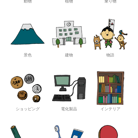
動物
植物
乗り物
景色
建物
物語
ショッピング
電化製品
インテリア