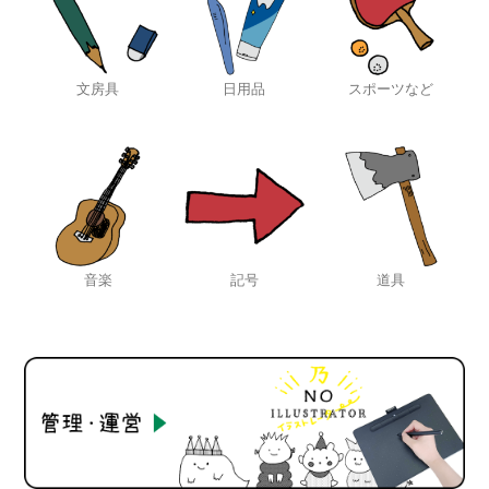
文房具
日用品
スポーツなど
音楽
記号
道具