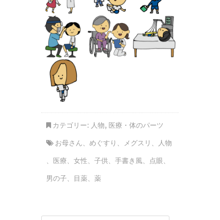
カテゴリー:
人物
,
医療・体のパーツ
お母さん
、
めぐすり
、
メグスリ
、
人物
、
医療
、
女性
、
子供
、
手書き風
、
点眼
、
男の子
、
目薬
、
薬