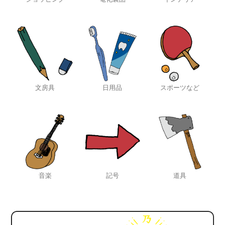
文房具
日用品
スポーツなど
音楽
記号
道具