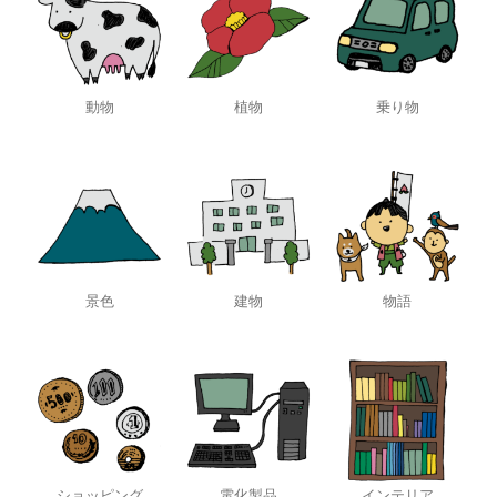
動物
植物
乗り物
景色
建物
物語
ショッピング
電化製品
インテリア