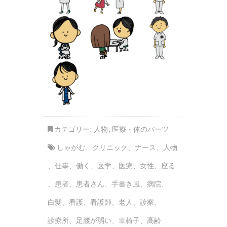
カテゴリー:
人物
,
医療・体のパーツ
しゃがむ
、
クリニック
、
ナース
、
人物
、
仕事
、
働く
、
医学
、
医療
、
女性
、
座る
、
患者
、
患者さん
、
手書き風
、
病院
、
白髪
、
看護
、
看護師
、
老人
、
診察
、
診療所
、
足腰が弱い
、
車椅子
、
高齢