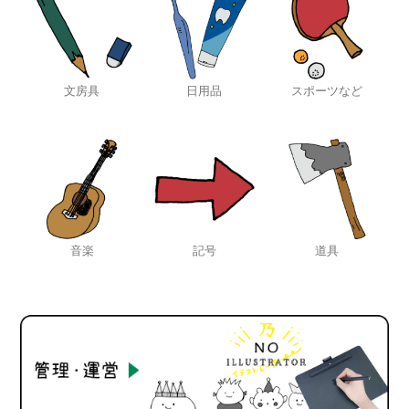
文房具
日用品
スポーツなど
音楽
記号
道具