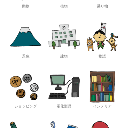
動物
植物
乗り物
景色
建物
物語
ショッピング
電化製品
インテリア