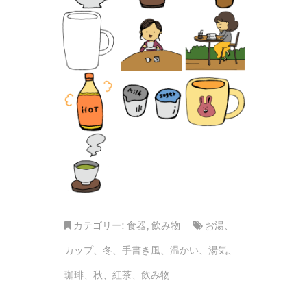
カテゴリー:
食器
,
飲み物
お湯
、
カップ
、
冬
、
手書き風
、
温かい
、
湯気
、
珈琲
、
秋
、
紅茶
、
飲み物