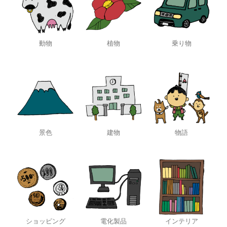
動物
植物
乗り物
景色
建物
物語
ショッピング
電化製品
インテリア