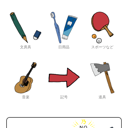
文房具
日用品
スポーツなど
音楽
記号
道具