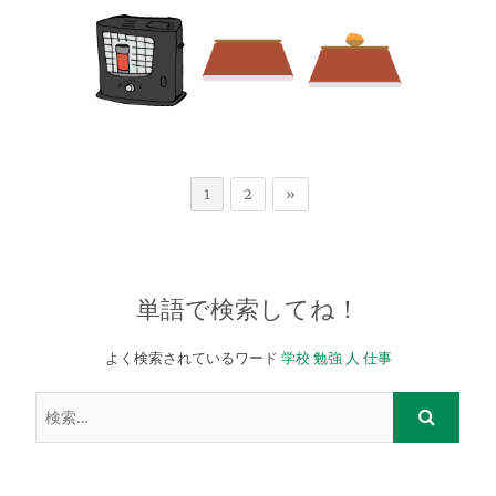
1
2
»
単語で検索してね！
よく検索されているワード
学校
勉強
人
仕事