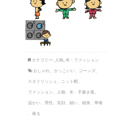
カテゴリー:
人物
,
布・ファッション
おしゃれ
、
かっこいい
、
ジーンズ
、
スタイリッシュ
、
ニット帽
、
ファッション
、
人物
、
冬
、
手書き風
、
温かい
、
男性
、
笑顔
、
細い
、
細身
、
華奢
、
被る