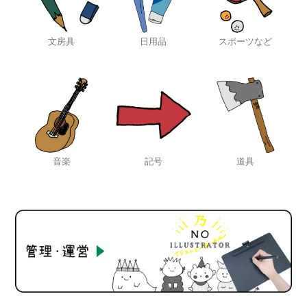
文房具
日用品
スポーツなど
音楽
記号
道具