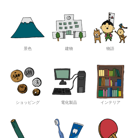
景色
建物
物語
ショッピング
電化製品
インテリア