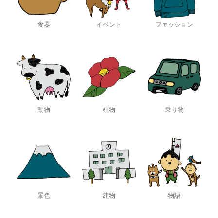
食器
イベント
ファッション
動物
植物
乗り物
景色
建物
物語