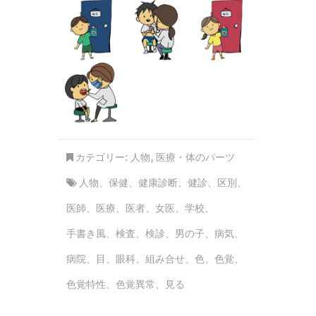
カテゴリー:
人物
,
医療・体のパーツ
人物
、
保健
、
健康診断
、
健診
、
区別
、
医師
、
医療
、
医者
、
女医
、
学校
、
手書き風
、
検査
、
検診
、
男の子
、
病気
、
病院
、
目
、
眼科
、
組み合せ
、
色
、
色覚
、
色覚特性
、
色覚異常
、
見る