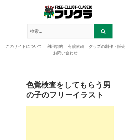
このサイトについて
利用規約
有償依頼
グッズの制作・販売
お問い合わせ
Skip
to
content
色覚検査をしてもらう男
の子のフリーイラスト