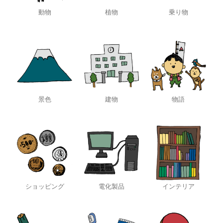
動物
植物
乗り物
景色
建物
物語
ショッピング
電化製品
インテリア