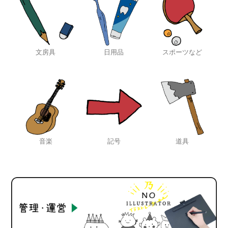
文房具
日用品
スポーツなど
音楽
記号
道具