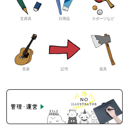
文房具
日用品
スポーツなど
音楽
記号
道具