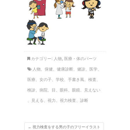
カテゴリー:
人物
,
医療・体のパーツ
人物
、
保健
、
健康診断
、
健診
、
医学
、
医療
、
女の子
、
学校
、
手書き風
、
検査
、
検診
、
病院
、
目
、
眼科
、
眼鏡
、
見えない
、
見える
、
視力
、
視力検査
、
診断
←
視力検査をする男の子のフリーイラスト