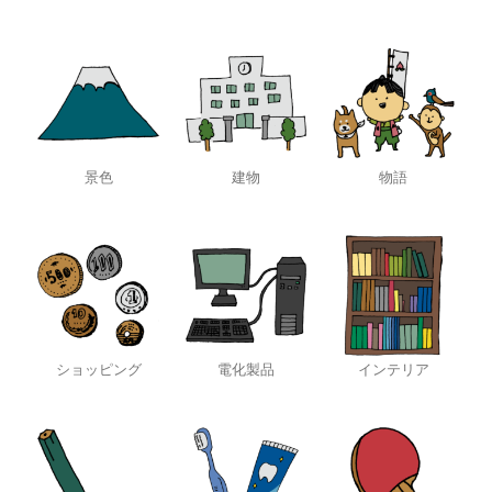
景色
建物
物語
ショッピング
電化製品
インテリア