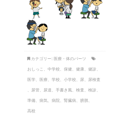
カテゴリー:
医療・体のパーツ
おしっこ
、
中学校
、
保健
、
健康
、
健診
、
医学
、
医療
、
学校
、
小学校
、
尿
、
尿検査
、
尿管
、
尿道
、
手書き風
、
検査
、
検診
、
準備
、
病気
、
病院
、
腎臓病
、
膀胱
、
高校