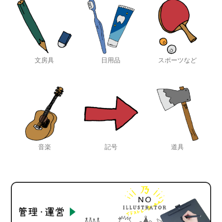
文房具
日用品
スポーツなど
音楽
記号
道具