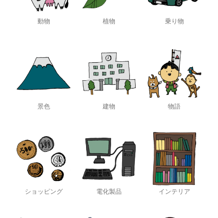
動物
植物
乗り物
景色
建物
物語
ショッピング
電化製品
インテリア