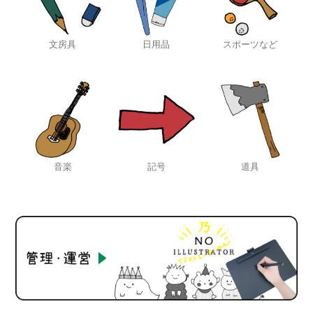
文房具
日用品
スポーツなど
音楽
記号
道具