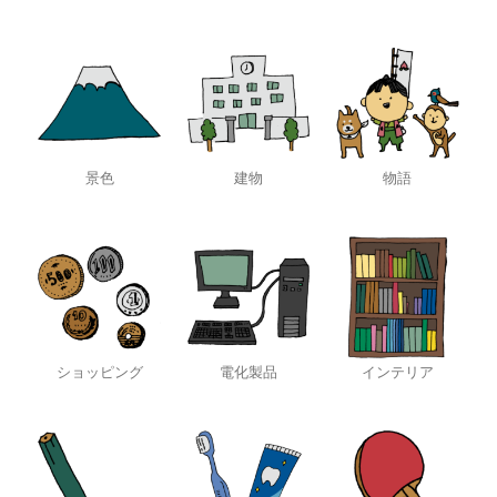
景色
建物
物語
ショッピング
電化製品
インテリア