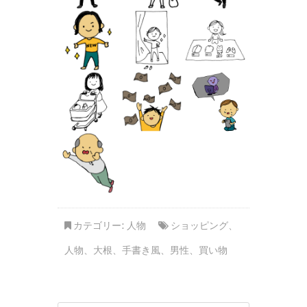
カテゴリー:
人物
ショッピング
、
人物
、
大根
、
手書き風
、
男性
、
買い物