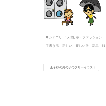
カテゴリー:
人物
,
布・ファッション
手書き風
、
新しい
、
新しい服
、
新品
、
服
←
王子様の男の子のフリーイラスト