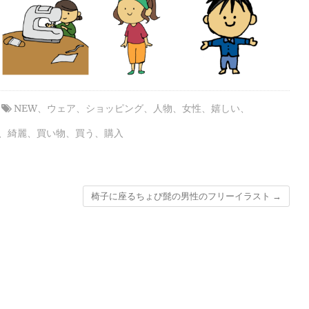
NEW
、
ウェア
、
ショッピング
、
人物
、
女性
、
嬉しい
、
、
綺麗
、
買い物
、
買う
、
購入
椅子に座るちょび髭の男性のフリーイラスト
→