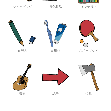
ショッピング
電化製品
インテリア
文房具
日用品
スポーツなど
音楽
記号
道具