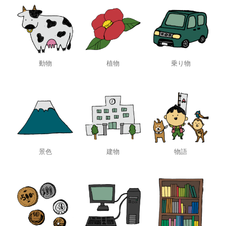
動物
植物
乗り物
景色
建物
物語