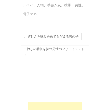
、
ペイ
、
人物
、
手書き風
、
携帯
、
男性
、
電子マネー
←
嬉しさを噛み締めてもだえる男の子
一押しの看板を持つ男性のフリーイラスト
→