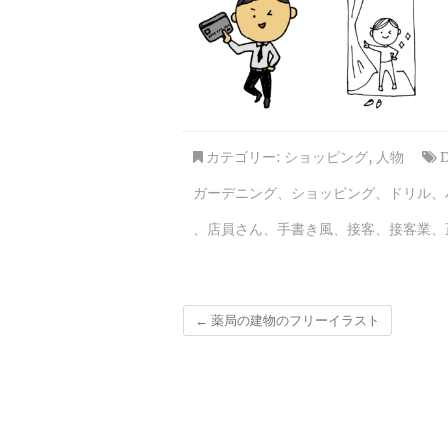
カテゴリー:
ショッピング
,
人物
ガーデニング
、
ショッピング
、
ドリル
、
、
店員さん
、
手書き風
、
接客
、
接客業
、
←
薬局の建物のフリーイラスト