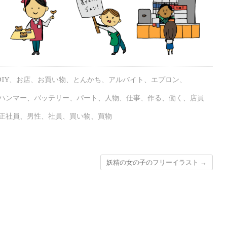
DIY
、
お店
、
お買い物
、
とんかち
、
アルバイト
、
エプロン
、
ハンマー
、
バッテリー
、
パート
、
人物
、
仕事
、
作る
、
働く
、
店員
正社員
、
男性
、
社員
、
買い物
、
買物
妖精の女の子のフリーイラスト
→