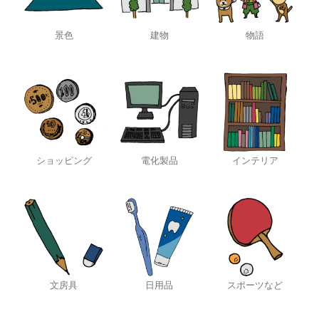
景色
建物
物語
ショッピング
電化製品
インテリア
文房具
日用品
スポーツなど