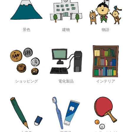
景色
建物
物語
ショッピング
電化製品
インテリア