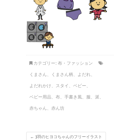
カテゴリー:
布・ファッション
くまさん
、
くまさん柄
、
よだれ
、
よだれかけ
、
スタイ
、
ベビー
、
ベビー用品
、
布
、
手書き風
、
服
、
涎
、
赤ちゃん
、
赤ん坊
←
3羽のヒヨコちゃんのフリーイラスト