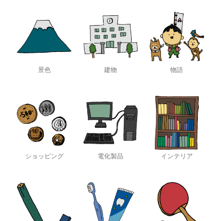
景色
建物
物語
ショッピング
電化製品
インテリア