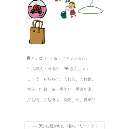
カテゴリー:
布・ファッション
,
生活雑貨・日用品
きんちゃく
、
しまう
、
もちもの
、
入れる
、
入れ物
、
大事
、
巾着
、
布
、
手作り
、
手書き風
、
持ち物
、
持ち運ぶ
、
持物
、
紐
、
貴重品
←
2ヶ所から紐が出た巾着のフリーイラス