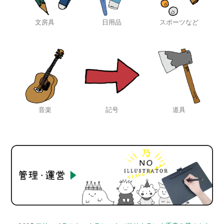
文房具
日用品
スポーツなど
音楽
記号
道具