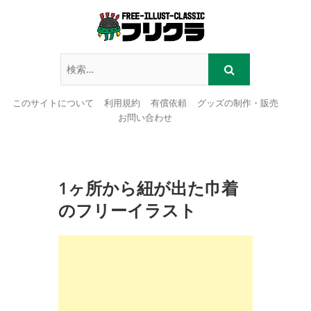
このサイトについて
利用規約
有償依頼
グッズの制作・販売
お問い合わせ
Skip
to
content
1ヶ所から紐が出た巾着
のフリーイラスト