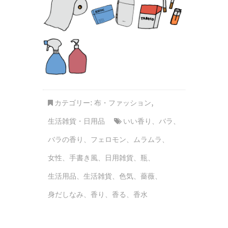
カテゴリー:
布・ファッション
,
生活雑貨・日用品
いい香り
、
バラ
、
バラの香り
、
フェロモン
、
ムラムラ
、
女性
、
手書き風
、
日用雑貨
、
瓶
、
生活用品
、
生活雑貨
、
色気
、
薔薇
、
身だしなみ
、
香り
、
香る
、
香水