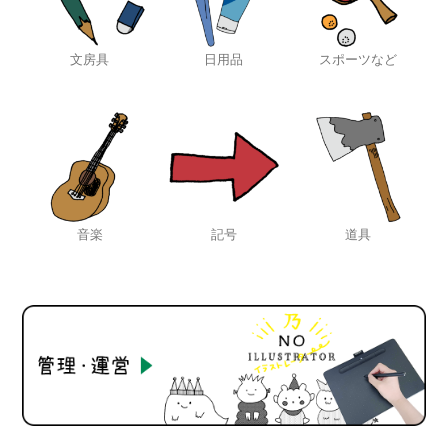
文房具
日用品
スポーツなど
音楽
記号
道具