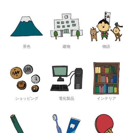
景色
建物
物語
ショッピング
電化製品
インテリア