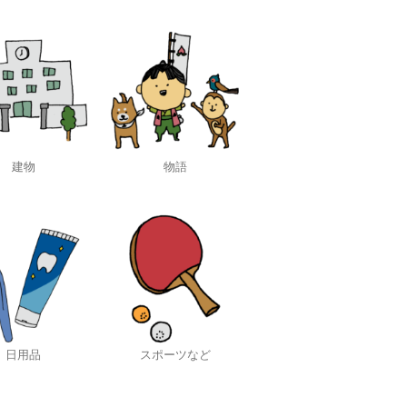
建物
物語
日用品
スポーツなど