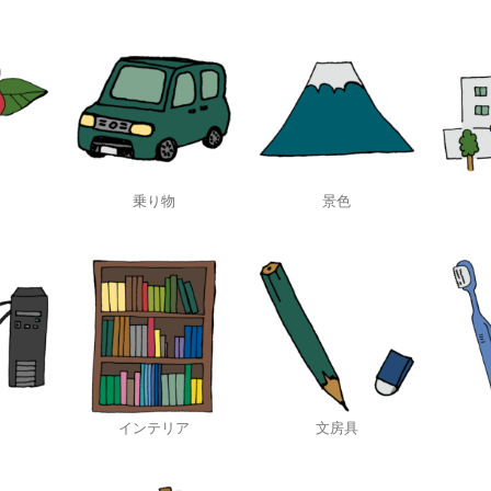
乗り物
景色
インテリア
文房具