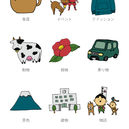
食器
イベント
ファッション
動物
植物
乗り物
景色
建物
物語