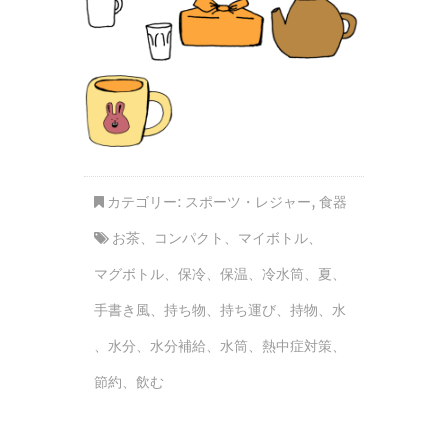
カテゴリー:
スポーツ・レジャー
,
食器
お茶
、
コンパクト
、
マイボトル
、
マグボトル
、
保冷
、
保温
、
冷水筒
、
夏
、
手書き風
、
持ち物
、
持ち運び
、
持物
、
水
、
水分
、
水分補給
、
水筒
、
熱中症対策
、
節約
、
飲む