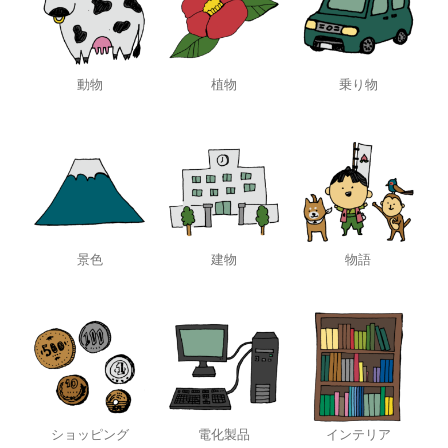
動物
植物
乗り物
景色
建物
物語
ショッピング
電化製品
インテリア