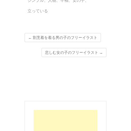
シンプル
、
人物
、
半袖
、
女の子
、
立っている
←
割烹着を着る男の子のフリーイラスト
悲しむ女の子のフリーイラスト
→