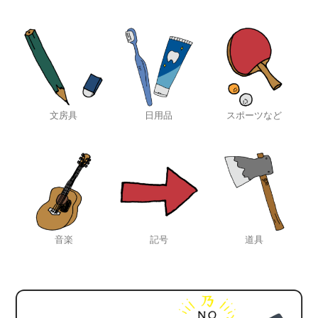
文房具
日用品
スポーツなど
音楽
記号
道具