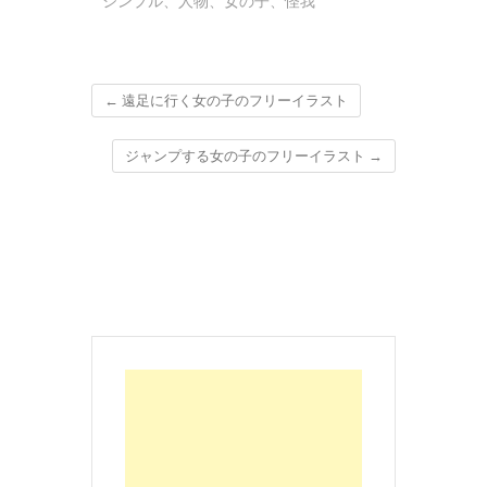
シンプル
、
人物
、
女の子
、
怪我
←
遠足に行く女の子のフリーイラスト
ジャンプする女の子のフリーイラスト
→