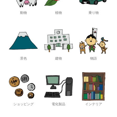
動物
植物
乗り物
景色
建物
物語
ショッピング
電化製品
インテリア