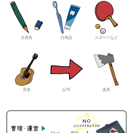
文房具
日用品
スポーツなど
音楽
記号
道具