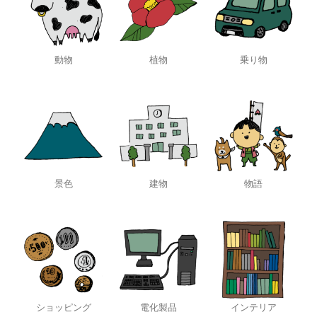
動物
植物
乗り物
景色
建物
物語
ショッピング
電化製品
インテリア