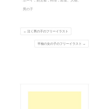
ボーイ，割烹着，料理，給食
、
人物
、
男の子
←
泣く男の子のフリーイラスト
半袖の女の子のフリーイラスト
→