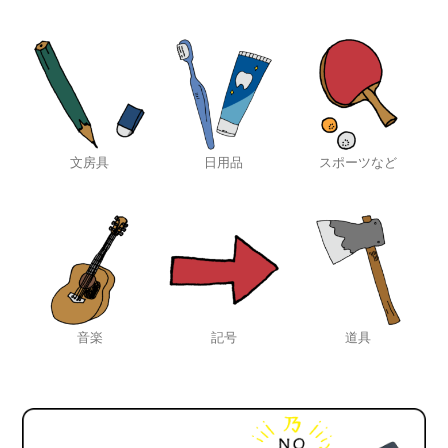
文房具
日用品
スポーツなど
音楽
記号
道具