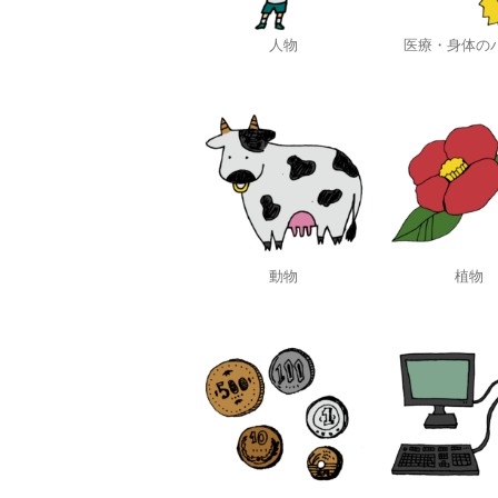
人物
医療・身体の
動物
植物