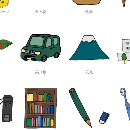
パーツ
食べ物
食器
乗り物
景色