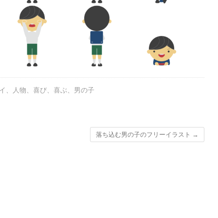
イ
、
人物
、
喜び
、
喜ぶ
、
男の子
落ち込む男の子のフリーイラスト
→