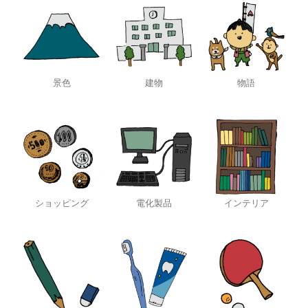
景色
建物
物語
ショッピング
電化製品
インテリア