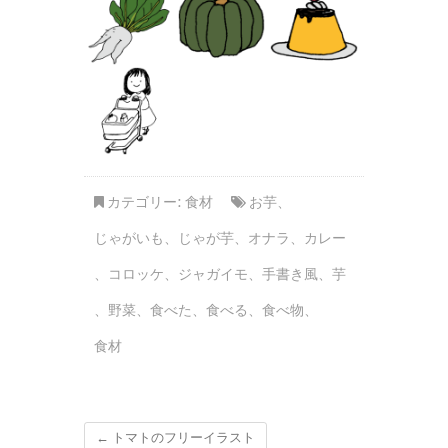
カテゴリー:
食材
お芋
、
じゃがいも
、
じゃが芋
、
オナラ
、
カレー
、
コロッケ
、
ジャガイモ
、
手書き風
、
芋
、
野菜
、
食べた
、
食べる
、
食べ物
、
食材
←
トマトのフリーイラスト