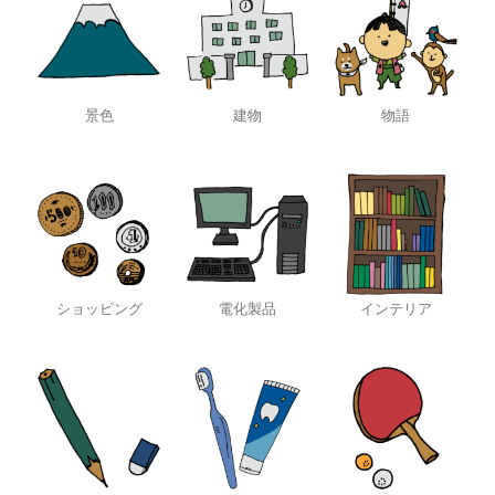
景色
建物
物語
ショッピング
電化製品
インテリア