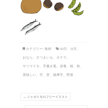
カテゴリー:
食材
10月
、
11月
、
おなら
、
さつまいも
、
オナラ
、
サツマイモ
、
手書き風
、
栄養
、
根
、
秋
、
美味しい
、
芋
、
芽
、
薩摩芋
、
野菜
←
ジャガイモのフリーイラスト